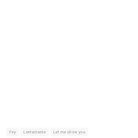
Fey
Lentamente
Let me show you