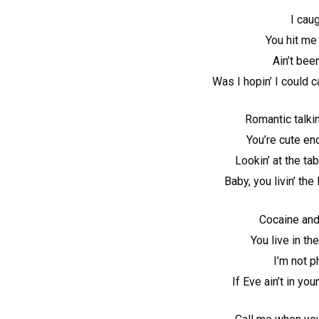
I caug
You hit me 
Ain’t bee
Was I hopin’ I could 
Romantic talkin
You’re cute en
Lookin’ at the ta
Baby, you livin’ the l
Cocaine and 
You live in th
I’m not p
If Eve ain’t in yo