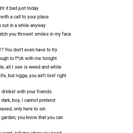
ht it bad just today
with a call to your place
n out in a while anyway
catch you throwin’ smiles in my face
’? You don’t even have to try
ough to f*ck with me tonight
ble, all I see is weed and white
ife, but nigga, you ain’t livin’ right
drinkin’ with your friends
e dark, boy, I cannot pretend
hased, only here to sin
ur garden, you know that you can