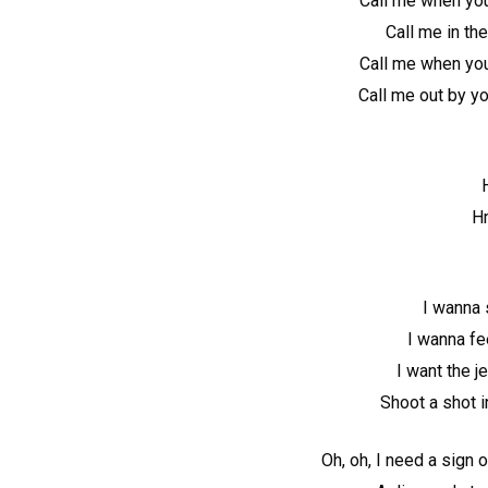
Call me when yo
Call me in the
Call me when yo
Call me out by yo
H
I wanna 
I wanna fe
I want the je
Shoot a shot i
Oh, oh, I need a sign 