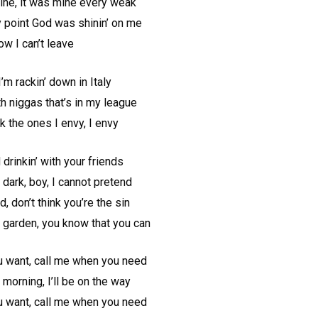
ine, it was mine every weak
y point God was shinin’ on me
w I can’t leave
’m rackin’ down in Italy
h niggas that’s in my league
k the ones I envy, I envy
drinkin’ with your friends
e dark, boy, I cannot pretend
, don’t think you’re the sin
ur garden, you know that you can
u want, call me when you need
 morning, I’ll be on the way
u want, call me when you need