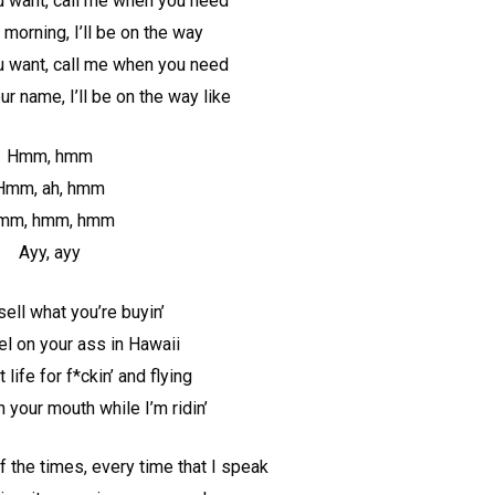
u want, call me when you need
 morning, I’ll be on the way
u want, call me when you need
ur name, I’ll be on the way like
Hmm, hmm
Hmm, ah, hmm
mm, hmm, hmm
Ayy, ayy
sell what you’re buyin’
el on your ass in Hawaii
t life for f*ckin’ and flying
n your mouth while I’m ridin’
of the times, every time that I speak