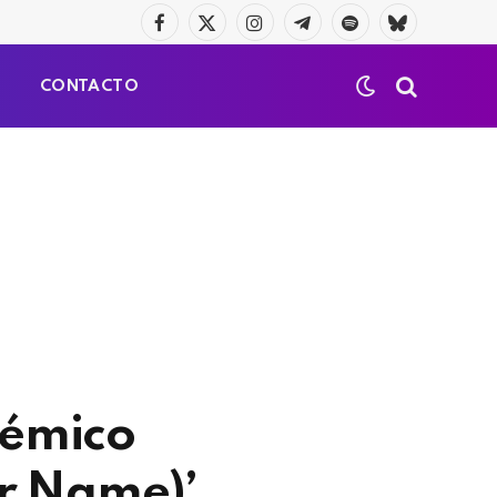
Facebook
X
Instagram
Telegrama
Spotify
Bluesky
(Twitter)
S
CONTACTO
lémico
r Name)’