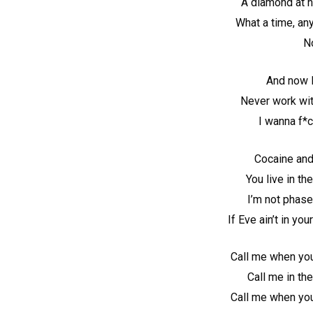
A diamond at n
What a time, an
No
And now I
Never work wit
I wanna f*c
Cocaine and 
You live in th
I’m not phased
If Eve ain’t in yo
Call me when yo
Call me in the
Call me when yo