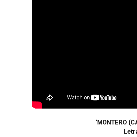
‘MONTERO (CA
Letr