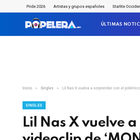
Pride 2026
Artistas y grupos españoles
Starlite Occide
ÚLTIMAS NOTIC
»
»
Inicio
Singles
Lil Nas X vuelve a sorprender con el polémi
SINGLES
Lil Nas X vuelve 
videoclip de ‘MO