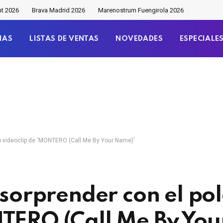
nt 2026
Brava Madrid 2026
Marenostrum Fuengirola 2026
IAS
LISTAS DE VENTAS
NOVEDADES
ESPECIALE
co videoclip de ‘MONTERO (Call Me By Your Name)’
a sorprender con el po
NTERO (Call Me By You