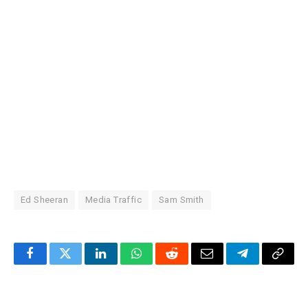
Ed Sheeran
Media Traffic
Sam Smith
Facebook
Twitter
LinkedIn
WhatsApp
Reddit
Correo
Telegrama
Copia
electrónico
enlac