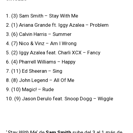
1. (3) Sam Smith – Stay With Me
2. (1) Ariana Grande ft. Iggy Azalea – Problem
3. (6) Calvin Harris – Summer
4. (7) Nico & Vinz – Am I Wrong
5. (2) Iggy Azalea feat. Charli XCX – Fancy
6. (4) Pharrell Williams – Happy
7. (11) Ed Sheeran – Sing
8. (8) John Legend – All Of Me
9. (10) Magic! – Rude
10. (9) Jason Derulo feat. Snoop Dogg – Wiggle
‘
Stay With Me
‘ de
Sam Smith
sube del 3 al 1 más de