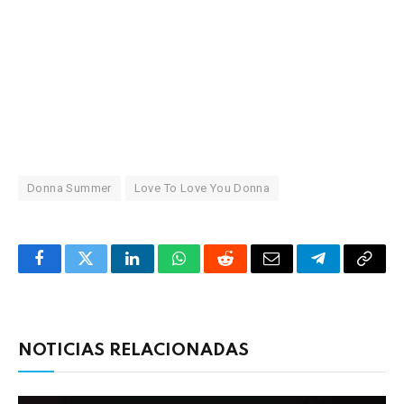
Donna Summer
Love To Love You Donna
Facebook
Twitter
LinkedIn
WhatsApp
Reddit
Correo
Telegrama
Copia
electrónico
enlac
NOTICIAS RELACIONADAS