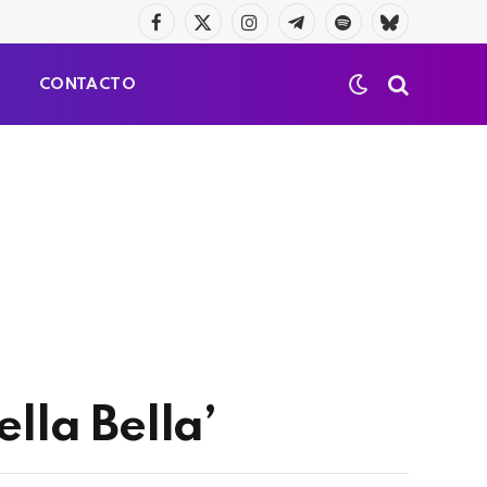
Facebook
X
Instagram
Telegrama
Spotify
Bluesky
(Twitter)
S
CONTACTO
lla Bella’