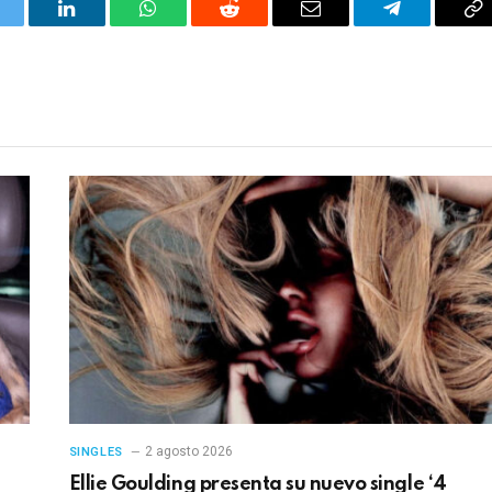
itter
LinkedIn
WhatsApp
Reddit
Correo
Telegrama
Co
electrónico
en
2 agosto 2026
SINGLES
Ellie Goulding presenta su nuevo single ‘4