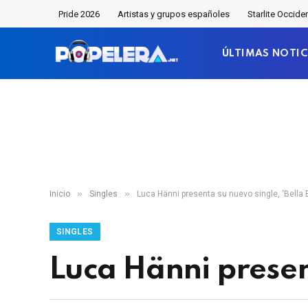
Pride 2026
Artistas y grupos españoles
Starlite Occide
ÚLTIMAS NOTIC
»
»
Inicio
Singles
Luca Hänni presenta su nuevo single, ‘Bella B
SINGLES
Luca Hänni present