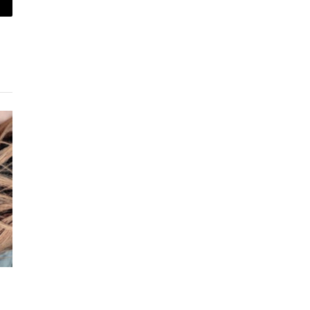
piar
lace