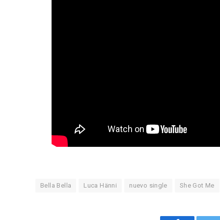
Bella Bella
Luca Hänni
nuevo single
She Got Me