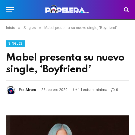
»
»
Inicio
Singles
Mabel presenta su nuevo single, ‘Boyfriend’
SINGLES
Mabel presenta su nuevo
single, ‘Boyfriend’
Por
Álvaro
26 febrero 2020
1 Lectura mínima
0