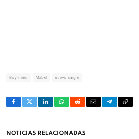
Boyfriend
Mabel
nuevo single
Facebook
Twitter
LinkedIn
WhatsApp
Reddit
Correo
Telegrama
Copia
electrónico
enlac
NOTICIAS RELACIONADAS