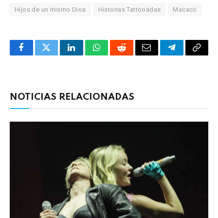
Hijos de un mismo Dios
Historias Tattooadas
Macaco
Facebook
Twitter
LinkedIn
WhatsApp
Reddit
Correo
Telegrama
Copia
electrónico
enlac
NOTICIAS RELACIONADAS