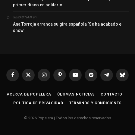
primer disco en solitario
en
SEBASTIAN
Ana Torroja arranca su gira española ‘Se ha acabado el
show’
Facebook
X
Instagram
Pinterest
YouTube
Spotify
Telegrama
Bluesk
(Twitter)
ACERCA DE POPELERA
ÚLTIMAS NOTICIAS
CONTACTO
POLÍTICA DE PRIVACIDAD
TÉRMINOS Y CONDICIONES
© 2026 Popelera | Todos los derechos reservados