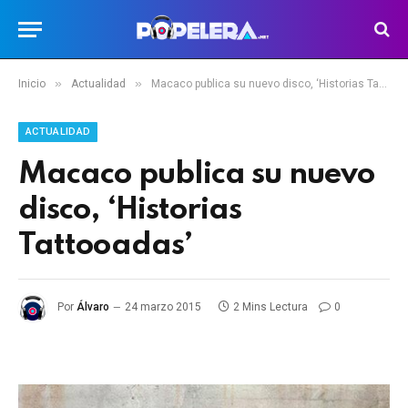
»
»
Inicio
Actualidad
Macaco publica su nuevo disco, ‘Historias Tattooadas’
ACTUALIDAD
Macaco publica su nuevo
disco, ‘Historias
Tattooadas’
Por
Álvaro
24 marzo 2015
2 Mins Lectura
0