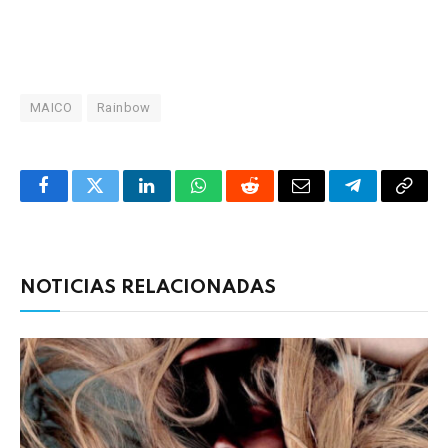
MAICO
Rainbow
Facebook
Twitter
LinkedIn
WhatsApp
Reddit
Correo
Telegrama
Copia
electrónico
enlac
NOTICIAS RELACIONADAS