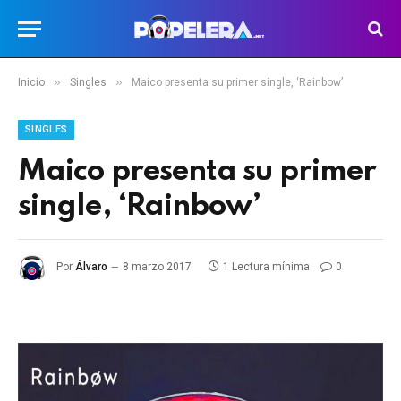
»
»
Inicio
Singles
Maico presenta su primer single, ‘Rainbow’
SINGLES
Maico presenta su primer
single, ‘Rainbow’
Por
Álvaro
8 marzo 2017
1 Lectura mínima
0