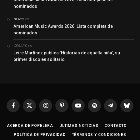
nominados
en
DENIS
American Music Awards 2026: Lista completa de
nominados
en
GERARD
Leire Martínez publica ‘Historias de aquella niña’, su
primer disco en solitario
Facebook
X
Instagram
Pinterest
YouTube
Spotify
Telegrama
Bluesk
(Twitter)
ACERCA DE POPELERA
ÚLTIMAS NOTICIAS
CONTACTO
POLÍTICA DE PRIVACIDAD
TÉRMINOS Y CONDICIONES