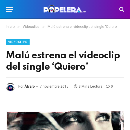
»
»
Inicio
Videoclips
Malú estrena el videoclip del single ‘Quiero’
VIDEOCLIPS
Malú estrena el videoclip
del single ‘Quiero’
Por
Álvaro
7 noviembre 2015
3 Mins Lectura
0