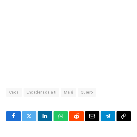
Caos
Encadenada a ti
Malú
Quiero
Facebook
Twitter
LinkedIn
WhatsApp
Reddit
Correo
Telegrama
Copia
electrónico
enlac