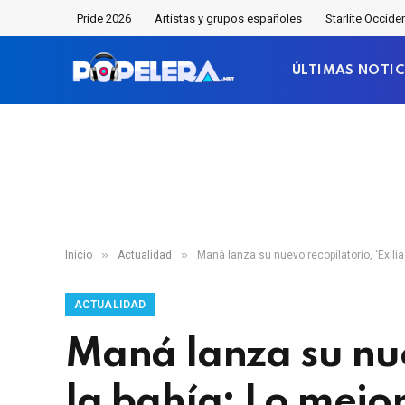
Pride 2026
Artistas y grupos españoles
Starlite Occide
ÚLTIMAS NOTIC
»
»
Inicio
Actualidad
Maná lanza su nuevo recopilatorio, ‘Exili
ACTUALIDAD
Maná lanza su nue
la bahía: Lo mejo