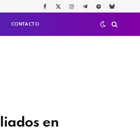
Facebook
X
Instagram
Telegrama
Spotify
Bluesky
(Twitter)
S
CONTACTO
liados en