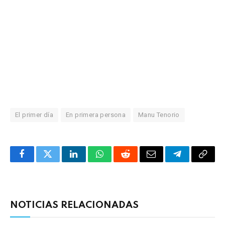
El primer día
En primera persona
Manu Tenorio
Facebook
Twitter
LinkedIn
WhatsApp
Reddit
Correo
Telegrama
Copia
electrónico
enlac
NOTICIAS RELACIONADAS