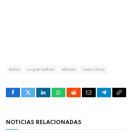
Adiós
La gran belleza
Marazu
nuevo disco
Facebook
Twitter
LinkedIn
WhatsApp
Reddit
Correo
Telegrama
Copia
electrónico
enlac
NOTICIAS RELACIONADAS