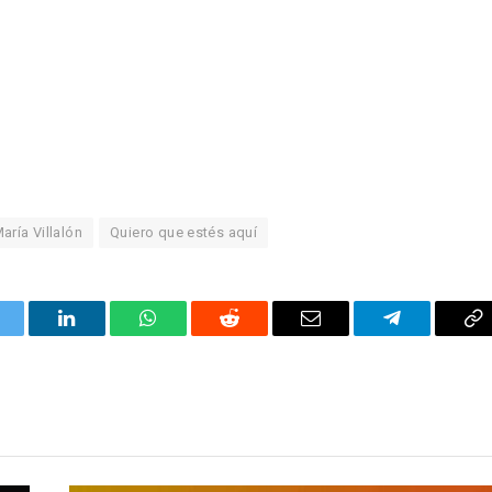
aría Villalón
Quiero que estés aquí
itter
LinkedIn
WhatsApp
Reddit
Correo
Telegrama
Co
electrónico
en