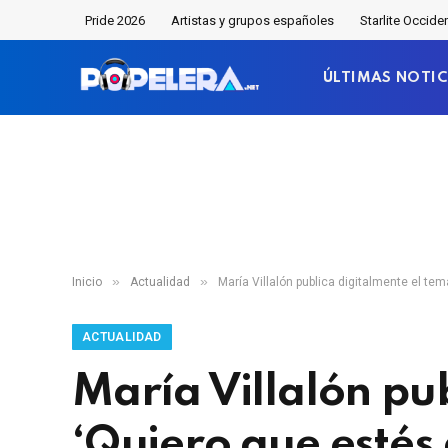
Pride 2026
Artistas y grupos españoles
Starlite Occide
ÚLTIMAS NOTIC
»
»
Inicio
Actualidad
María Villalón publica digitalmente el tem
ACTUALIDAD
María Villalón pu
‘Quiero que estés 