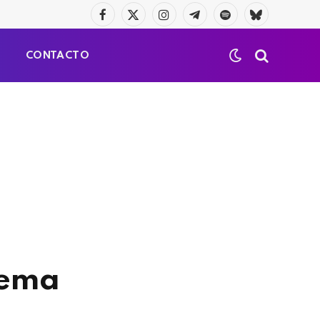
Facebook
X
Instagram
Telegrama
Spotify
Bluesky
(Twitter)
S
CONTACTO
tema