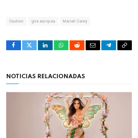
Caution
gira europea
Mariah Carey
Facebook
Twitter
LinkedIn
WhatsApp
Reddit
Correo
Telegrama
Copia
electrónico
enlac
NOTICIAS RELACIONADAS