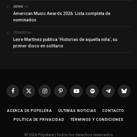
en
DENIS
American Music Awards 2026: Lista completa de
nominados
en
GERARD
Leire Martínez publica ‘Historias de aquella niña’, su
primer disco en solitario
Facebook
X
Instagram
Pinterest
YouTube
Spotify
Telegrama
Bluesk
(Twitter)
ACERCA DE POPELERA
ÚLTIMAS NOTICIAS
CONTACTO
POLÍTICA DE PRIVACIDAD
TÉRMINOS Y CONDICIONES
© 2026 Popelera | Todos los derechos reservados