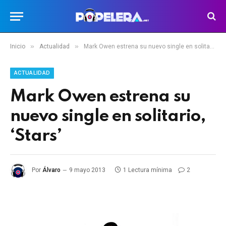
»
»
Inicio
Actualidad
Mark Owen estrena su nuevo single en solitario, ‘Stars’
ACTUALIDAD
Mark Owen estrena su
nuevo single en solitario,
‘Stars’
Por
Álvaro
9 mayo 2013
1 Lectura mínima
2