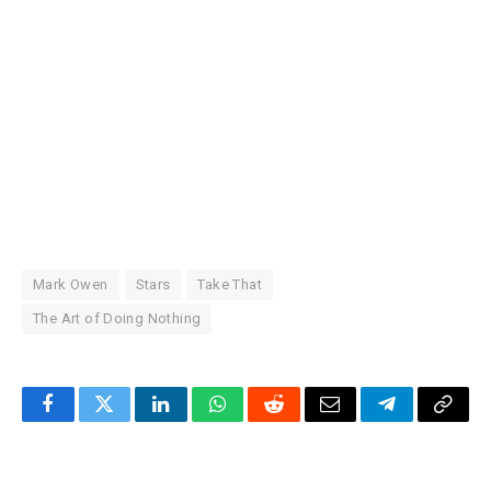
Mark Owen
Stars
Take That
The Art of Doing Nothing
Facebook
Twitter
LinkedIn
WhatsApp
Reddit
Correo
Telegrama
Copia
electrónico
enlac