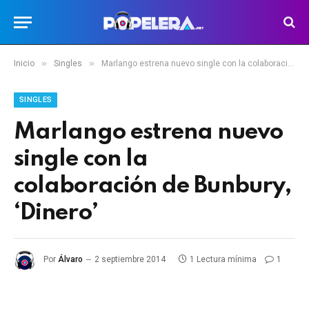
»
»
Inicio
Singles
Marlango estrena nuevo single con la colaboración de Bunbury, ‘Dinero’
SINGLES
Marlango estrena nuevo
single con la
colaboración de Bunbury,
‘Dinero’
Por
Álvaro
2 septiembre 2014
1 Lectura mínima
1