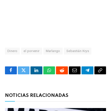
Dinero
el porvenir
Marlango
Sebastián Krys
Facebook
Twitter
LinkedIn
WhatsApp
Reddit
Correo
Telegrama
Copia
electrónico
enlac
NOTICIAS RELACIONADAS