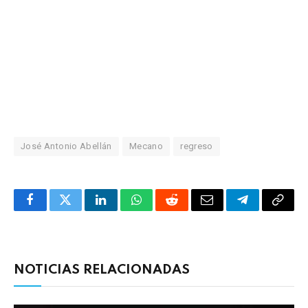
José Antonio Abellán
Mecano
regreso
Facebook
Twitter
LinkedIn
WhatsApp
Reddit
Correo
Telegrama
Copia
electrónico
enlac
NOTICIAS RELACIONADAS