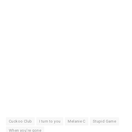
Cuckoo Club
I turn to you
Melanie C
Stupid Game
When you're gone