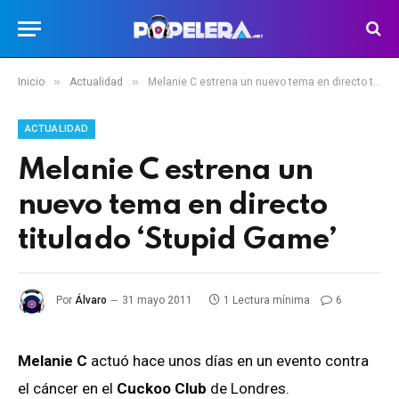
»
»
Inicio
Actualidad
Melanie C estrena un nuevo tema en directo titulado ‘Stupid Game’
ACTUALIDAD
Melanie C estrena un
nuevo tema en directo
titulado ‘Stupid Game’
Por
Álvaro
31 mayo 2011
1 Lectura mínima
6
Melanie C
actuó hace unos días en un evento contra
el cáncer en el
Cuckoo Club
de Londres.