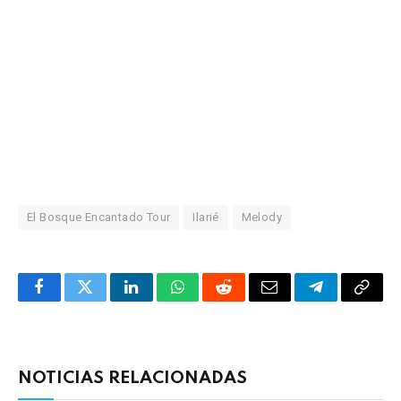
El Bosque Encantado Tour
Ilarié
Melody
Facebook
Twitter
LinkedIn
WhatsApp
Reddit
Correo
Telegrama
Copia
electrónico
enlac
NOTICIAS RELACIONADAS