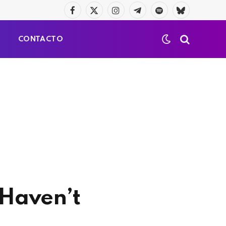
Facebook
X
Instagram
Telegrama
Spotify
Bluesky
(Twitter)
S
CONTACTO
‘Haven’t