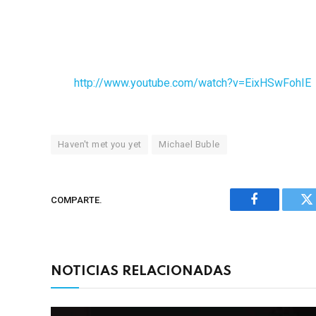
http://www.youtube.com/watch?v=EixHSwFohIE
Haven't met you yet
Michael Buble
COMPARTE.
Facebook
Tw
NOTICIAS RELACIONADAS