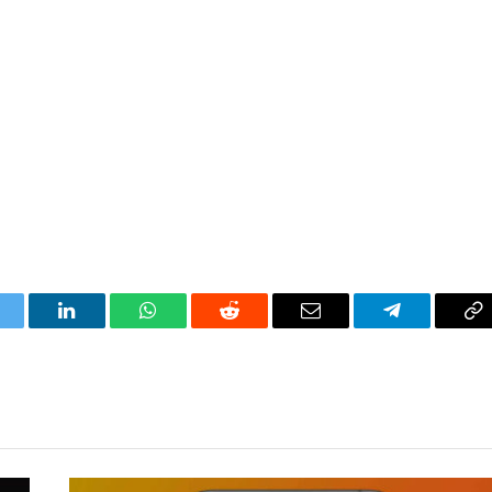
itter
LinkedIn
WhatsApp
Reddit
Correo
Telegrama
Co
electrónico
en