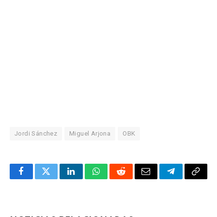
Jordi Sánchez
Miguel Arjona
OBK
Facebook
Twitter
LinkedIn
WhatsApp
Reddit
Correo
Telegrama
Copia
electrónico
enlac