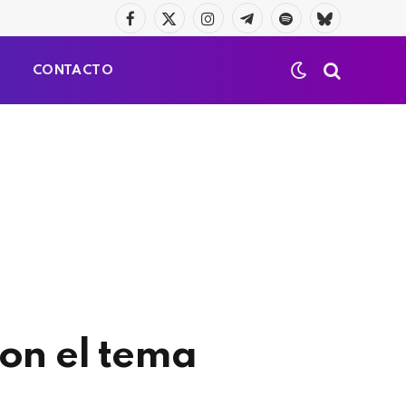
Facebook
X
Instagram
Telegrama
Spotify
Bluesky
(Twitter)
S
CONTACTO
con el tema