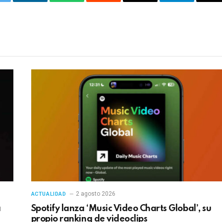
itter
LinkedIn
WhatsApp
Reddit
Correo
Telegrama
Co
electrónico
en
2 agosto 2026
ACTUALIDAD
a
Spotify lanza ‘Music Video Charts Global’, su
propio ranking de videoclips