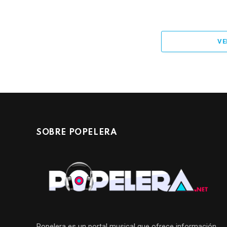
VE
SOBRE POPELERA
Popelera es un portal musical que ofrece información