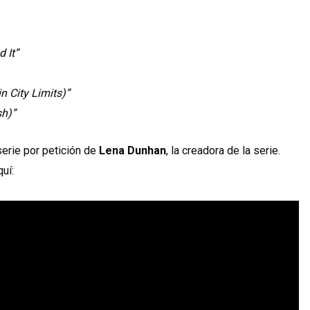
 It”
n City Limits)”
sh)”
serie por petición de
Lena Dunhan
, la creadora de la serie.
quí: