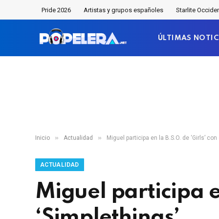
Pride 2026
Artistas y grupos españoles
Starlite Occide
ÚLTIMAS NOTIC
»
»
Inicio
Actualidad
Miguel participa en la B.S.O. de ‘Girls’ co
ACTUALIDAD
Miguel participa e
‘Simplethings’