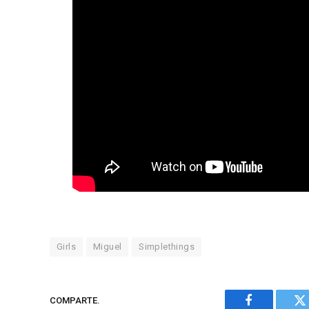
Girls
Miguel
Simplethings
COMPARTE.