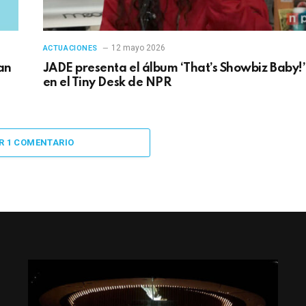
12 mayo 2026
ACTUACIONES
an
JADE presenta el álbum ‘That’s Showbiz Baby!’
en el Tiny Desk de NPR
R 1 COMENTARIO