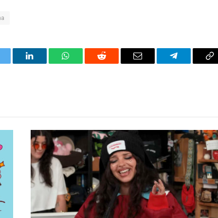
ma
itter
LinkedIn
WhatsApp
Reddit
Correo
Telegrama
Co
electrónico
en