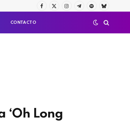
Facebook
X
Instagram
Telegrama
Spotify
Bluesky
(Twitter)
S
CONTACTO
ma ‘Oh Long