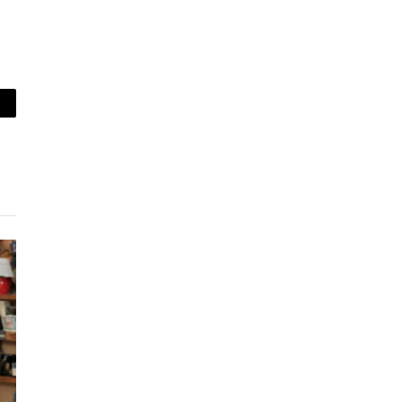
piar
lace