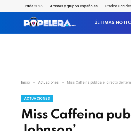
Pride 2026
Artistas y grupos españoles
Starlite Occide
ÚLTIMAS NOTIC
»
»
Inicio
Actuaciones
Miss Caffeina publica el directo del t
ACTUACIONES
Miss Caffeina publ
Johnson’