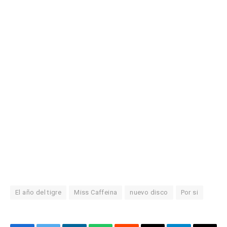
El año del tigre
Miss Caffeina
nuevo disco
Por si