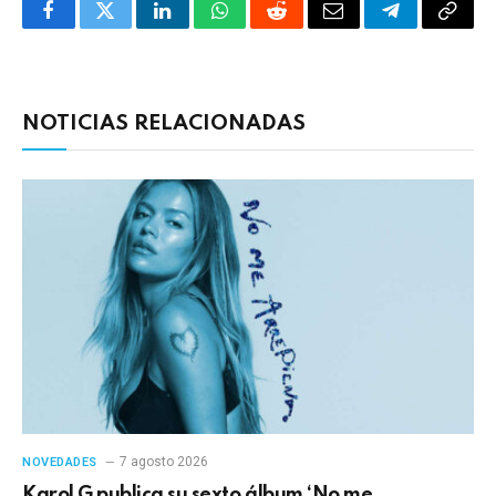
Facebook
Twitter
LinkedIn
WhatsApp
Reddit
Correo
Telegrama
Copia
electrónico
enlac
NOTICIAS RELACIONADAS
7 agosto 2026
NOVEDADES
Karol G publica su sexto álbum ‘No me