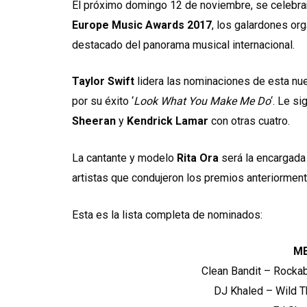
El próximo domingo 12 de noviembre, se celebrar
Europe Music Awards 2017
, los galardones or
destacado del panorama musical internacional.
Taylor Swift
lidera las nominaciones de esta nu
por su éxito ‘
Look What You Make Me Do
‘. Le s
Sheeran
y
Kendrick Lamar
con otras cuatro.
La cantante y modelo
Rita Ora
será la encargada 
artistas que condujeron los premios anteriormen
Esta es la lista completa de nominados:
M
Clean Bandit – Rocka
DJ Khaled – Wild Th