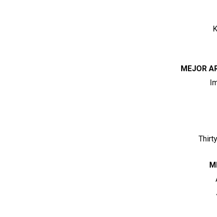
K
MEJOR A
I
Thirt
M