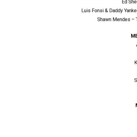
Ed She
Luis Fonsi & Daddy Yankee
Shawn Mendes – Th
M
K
S