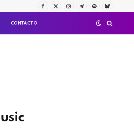
Facebook
X
Instagram
Telegrama
Spotify
Bluesky
(Twitter)
S
CONTACTO
usic