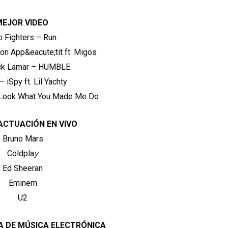
MEJOR VIDEO
o Fighters – Run
on App&eacute;tit ft. Migos
ck Lamar – HUMBLE.
 iSpy ft. Lil Yachty
– Look What You Made Me Do
ACTUACIÓN EN VIVO
Bruno Mars
Coldpla
y
Ed Sheeran
Eminem
U2
A DE MÚSICA ELECTRÓNICA