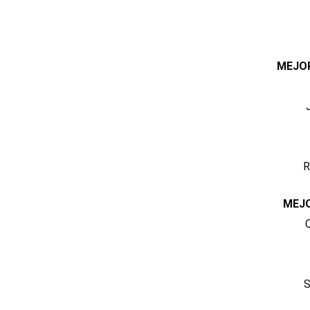
MEJO
R
MEJ
S