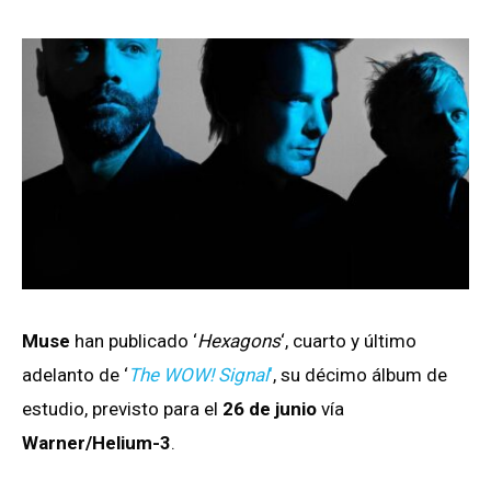
Muse
han publicado ‘
Hexagons
‘, cuarto y último
adelanto de ‘
The WOW! Signal
‘
, su décimo álbum de
estudio, previsto para el
26 de junio
vía
Warner/Helium-3
.