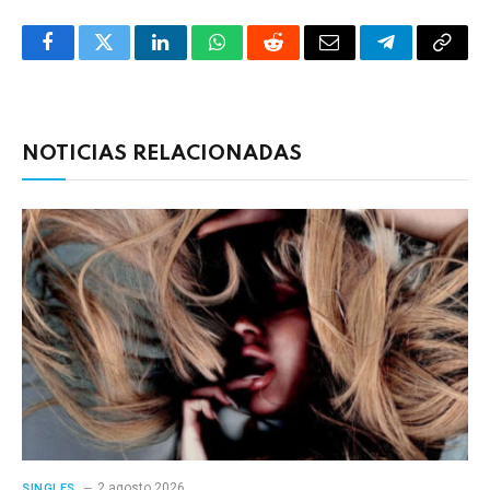
Facebook
Twitter
LinkedIn
WhatsApp
Reddit
Correo
Telegrama
Copia
electrónico
enlac
NOTICIAS RELACIONADAS
2 agosto 2026
SINGLES