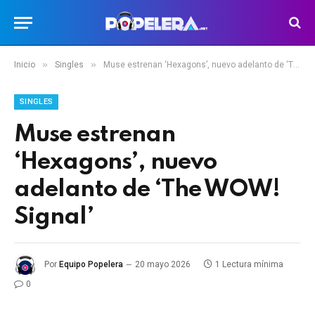
»
»
Inicio
Singles
Muse estrenan ‘Hexagons’, nuevo adelanto de ‘The WOW! Signal’
SINGLES
Muse estrenan
‘Hexagons’, nuevo
adelanto de ‘The WOW!
Signal’
Por
Equipo Popelera
20 mayo 2026
1 Lectura mínima
0