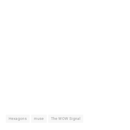
Hexagons
muse
The WOW Signal