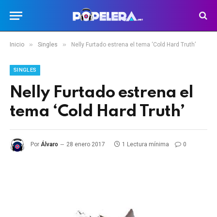
»
»
Inicio
Singles
Nelly Furtado estrena el tema ‘Cold Hard Truth’
SINGLES
Nelly Furtado estrena el
tema ‘Cold Hard Truth’
Por
Álvaro
28 enero 2017
1 Lectura mínima
0