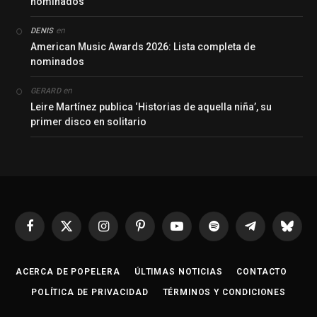
nominados
en
DENIS
American Music Awards 2026: Lista completa de
nominados
en
GERARD
Leire Martínez publica ‘Historias de aquella niña’, su
primer disco en solitario
Facebook
X
Instagram
Pinterest
YouTube
Spotify
Telegrama
Bluesk
(Twitter)
ACERCA DE POPELERA
ÚLTIMAS NOTICIAS
CONTACTO
POLÍTICA DE PRIVACIDAD
TÉRMINOS Y CONDICIONES