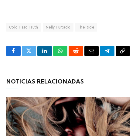
Cold Hard Truth
Nelly Furtado
The Ride
Facebook
Twitter
LinkedIn
WhatsApp
Reddit
Correo
Telegrama
Copia
electrónico
enlac
NOTICIAS RELACIONADAS