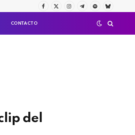
Facebook
X
Instagram
Telegrama
Spotify
Bluesky
(Twitter)
S
CONTACTO
lip del