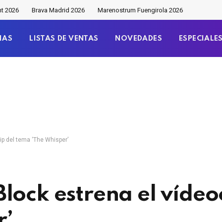
nt 2026
Brava Madrid 2026
Marenostrum Fuengirola 2026
IAS
LISTAS DE VENTAS
NOVEDADES
ESPECIALE
ip del tema ‘The Whisper’
lock estrena el vídeoc
r’