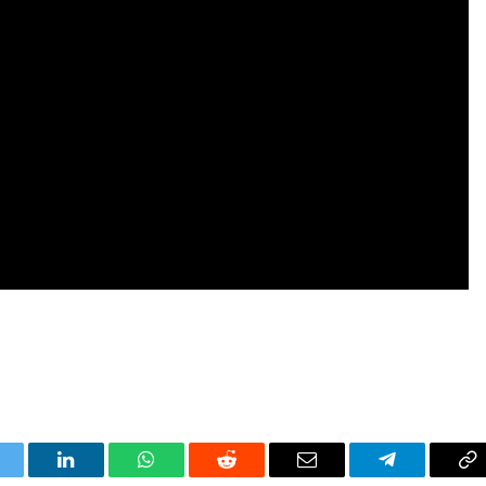
itter
LinkedIn
WhatsApp
Reddit
Correo
Telegrama
Co