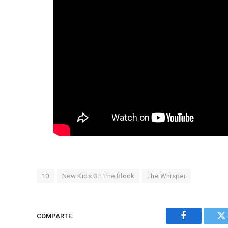
10
New Kids On The Block
The Whisper
COMPARTE.
Facebook
Tw