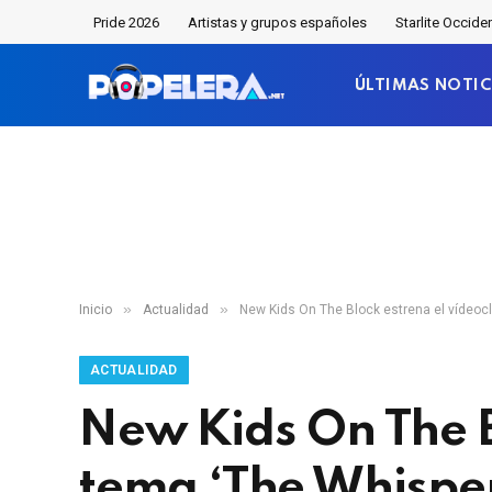
Pride 2026
Artistas y grupos españoles
Starlite Occide
ÚLTIMAS NOTIC
»
»
Inicio
Actualidad
New Kids On The Block estrena el vídeocl
ACTUALIDAD
New Kids On The B
tema ‘The Whispe