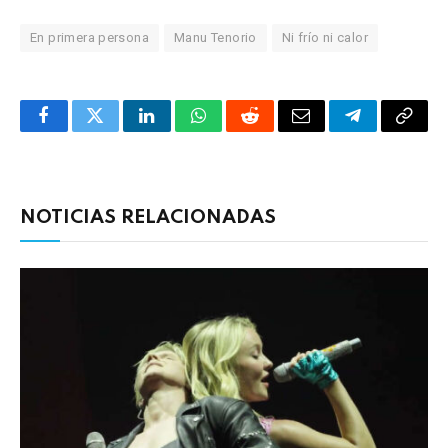
En primera persona
Manu Tenorio
Ni frío ni calor
Facebook
Twitter
LinkedIn
WhatsApp
Reddit
Correo
Telegrama
Copia
electrónico
enlac
NOTICIAS RELACIONADAS