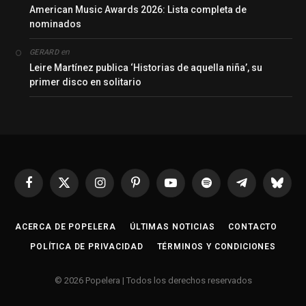
American Music Awards 2026: Lista completa de
nominados
en
GERARD
Leire Martínez publica ‘Historias de aquella niña’, su
primer disco en solitario
Facebook
X
Instagram
Pinterest
YouTube
Spotify
Telegrama
Bluesk
(Twitter)
ACERCA DE POPELERA
ÚLTIMAS NOTICIAS
CONTACTO
POLÍTICA DE PRIVACIDAD
TÉRMINOS Y CONDICIONES
© 2026 Popelera | Todos los derechos reservados