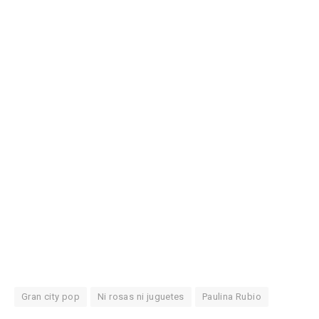
Gran city pop
Ni rosas ni juguetes
Paulina Rubio