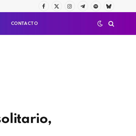
Facebook
X
Instagram
Telegrama
Spotify
Bluesky
(Twitter)
S
CONTACTO
olitario,