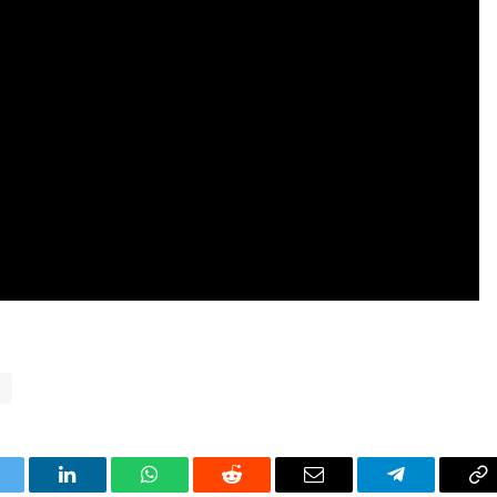
k
itter
LinkedIn
WhatsApp
Reddit
Correo
Telegrama
Co