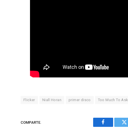
Flicker
Niall Horan
primer disco
Too Much To As
COMPARTE.
Facebook
Tw