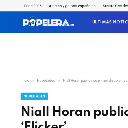
Pride 2026
Artistas y grupos españoles
Starlite Occide
ÚLTIMAS NOTIC
»
»
Inicio
Novedades
Niall Horan publica su primer disco en solit
NOVEDADES
Niall Horan public
‘Flicker’