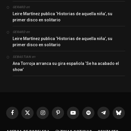
en
GERARD
Leire Martínez publica ‘Historias de aquella niña’, su
primer disco en solitario
en
GERARD
Leire Martínez publica ‘Historias de aquella niña’, su
primer disco en solitario
en
SEBASTIAN
Ana Torroja arranca su gira española ‘Se ha acabado el
show’
Facebook
X
Instagram
Pinterest
YouTube
Spotify
Telegrama
Bluesk
(Twitter)