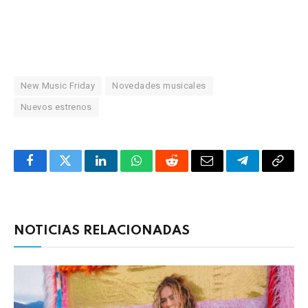
New Music Friday
Novedades musicales
Nuevos estrenos
Facebook
Twitter
LinkedIn
WhatsApp
Reddit
Correo
Telegrama
Copia
electrónico
enlac
NOTICIAS RELACIONADAS