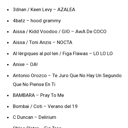
3dnan / Keen Levy – AZALEA
4batz – hood grammy
Aissa / Kidd Voodoo / GIO – AwA De COCO
Aissa / Toni Anzis – NOCTA
Al·lèrgiques al pol·len / Figa Flawas – LO LO LO
Anixe – OA!
Antonio Orozco – Te Juro Que No Hay Un Segundo
Que No Piense En Ti
BAMBARA – Pray To Me
Bombai / Coti – Verano del 19
C Duncan – Delirium