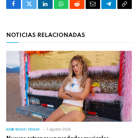
Facebook
Twitter
LinkedIn
WhatsApp
Reddit
Correo
Telegrama
Copia
electrónico
enlac
NOTICIAS RELACIONADAS
7 agosto 2026
NEW MUSIC FRIDAY