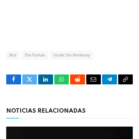
Blur
The Puritan
Under the Westway
Facebook
Twitter
LinkedIn
WhatsApp
Reddit
Correo
Telegrama
Copia
electrónico
enlac
NOTICIAS RELACIONADAS