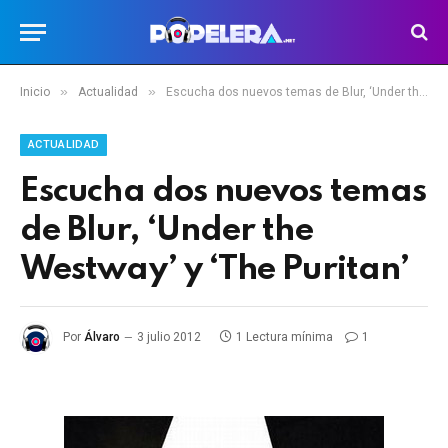
»
»
Inicio
Actualidad
Escucha dos nuevos temas de Blur, ‘Under the Westway’ y ‘The Puritan’
ACTUALIDAD
Escucha dos nuevos temas
de Blur, ‘Under the
Westway’ y ‘The Puritan’
Por
Álvaro
3 julio 2012
1 Lectura mínima
1