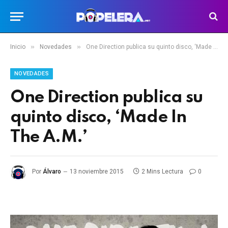
»
»
Inicio
Novedades
One Direction publica su quinto disco, ‘Made In The A.M.’
NOVEDADES
One Direction publica su
quinto disco, ‘Made In
The A.M.’
Por
Álvaro
13 noviembre 2015
2 Mins Lectura
0