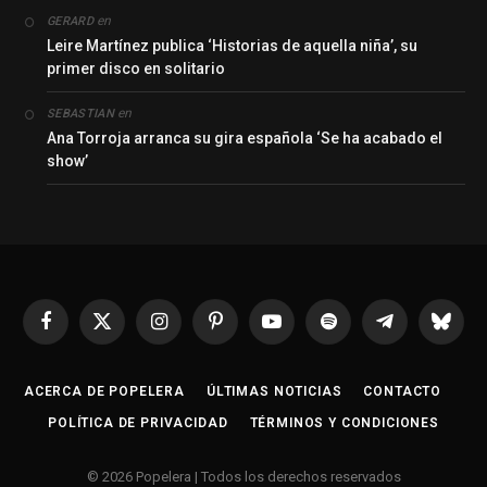
en
GERARD
Leire Martínez publica ‘Historias de aquella niña’, su
primer disco en solitario
en
SEBASTIAN
Ana Torroja arranca su gira española ‘Se ha acabado el
show’
Facebook
X
Instagram
Pinterest
YouTube
Spotify
Telegrama
Bluesk
(Twitter)
ACERCA DE POPELERA
ÚLTIMAS NOTICIAS
CONTACTO
POLÍTICA DE PRIVACIDAD
TÉRMINOS Y CONDICIONES
© 2026 Popelera | Todos los derechos reservados