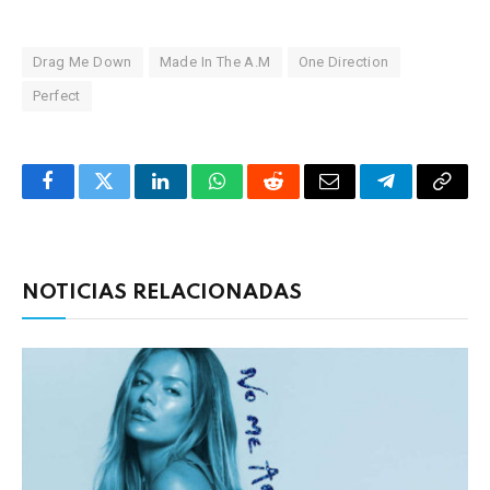
Drag Me Down
Made In The A.M
One Direction
Perfect
Facebook
Twitter
LinkedIn
WhatsApp
Reddit
Correo
Telegrama
Copia
electrónico
enlac
NOTICIAS RELACIONADAS