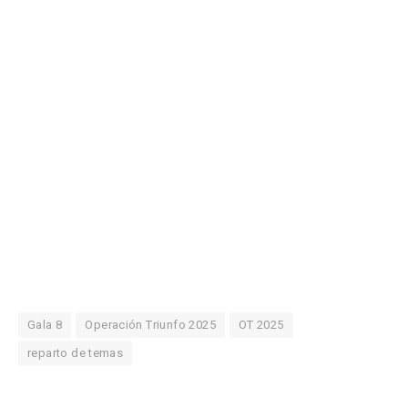
Gala 8
Operación Triunfo 2025
OT 2025
reparto de temas