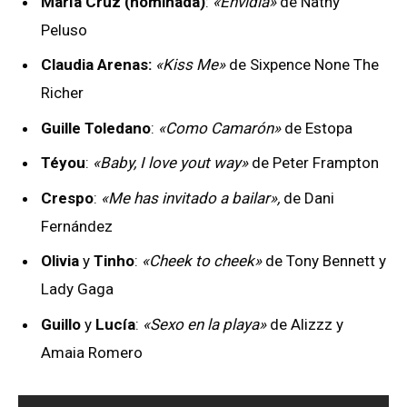
María Cruz (nominada)
:
«Envidia»
de Nathy
Peluso
Claudia Arenas:
«Kiss Me»
de Sixpence None The
Richer
Guille Toledano
:
«Como Camarón»
de Estopa
Téyou
:
«Baby, I love yout way»
de Peter Frampton
Crespo
:
«Me has invitado a bailar»,
de Dani
Fernández
Olivia
y
Tinho
:
«Cheek to cheek»
de Tony Bennett y
Lady Gaga
Guillo
y
Lucía
:
«Sexo en la playa»
de Alizzz y
Amaia Romero