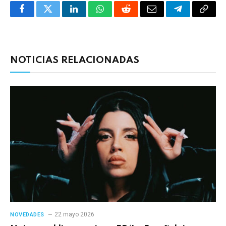
Facebook
Twitter
LinkedIn
WhatsApp
Reddit
Correo
Telegrama
Copia
electrónico
enlac
NOTICIAS RELACIONADAS
22 mayo 2026
NOVEDADES