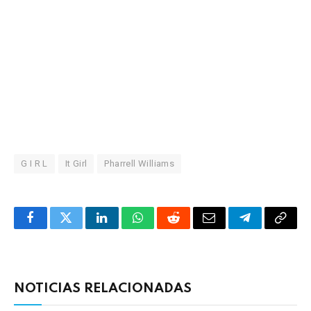
G I R L
It Girl
Pharrell Williams
Facebook
Twitter
LinkedIn
WhatsApp
Reddit
Correo
Telegrama
Copia
electrónico
enlac
NOTICIAS RELACIONADAS