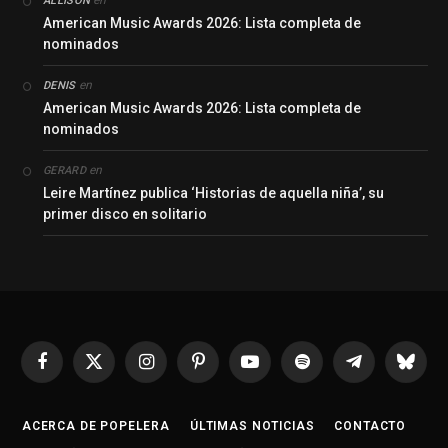
ALLISON
American Music Awards 2026: Lista completa de
nominados
en
DENIS
American Music Awards 2026: Lista completa de
nominados
en
GERARD
Leire Martínez publica ‘Historias de aquella niña’, su
primer disco en solitario
Facebook
X
Instagram
Pinterest
YouTube
Spotify
Telegrama
Bluesk
(Twitter)
ACERCA DE POPELERA
ÚLTIMAS NOTICIAS
CONTACTO