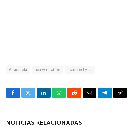
Anastacia
heavy rotation
i can feel you
Facebook
Twitter
LinkedIn
WhatsApp
Reddit
Correo
Telegrama
Copia
electrónico
enlac
NOTICIAS RELACIONADAS