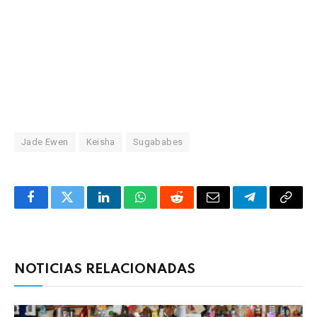
Jade Ewen
Keisha
Sugababes
Facebook
Twitter
LinkedIn
WhatsApp
Reddit
Correo
Telegrama
Copia
electrónico
enlac
NOTICIAS RELACIONADAS