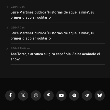
en
GERARD
Leire Martínez publica ‘Historias de aquella niña’, su
primer disco en solitario
en
GERARD
Leire Martínez publica ‘Historias de aquella niña’, su
primer disco en solitario
en
SEBASTIAN
Ana Torroja arranca su gira española ‘Se ha acabado el
show’
Facebook
X
Instagram
Pinterest
YouTube
Spotify
Telegrama
Bluesk
(Twitter)