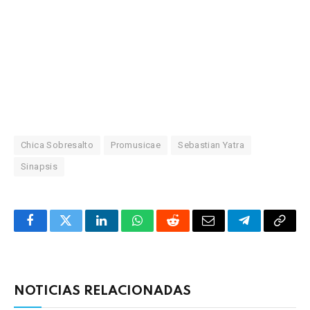
Chica Sobresalto
Promusicae
Sebastian Yatra
Sinapsis
Facebook
Twitter
LinkedIn
WhatsApp
Reddit
Correo
Telegrama
Copia
electrónico
enlac
NOTICIAS RELACIONADAS