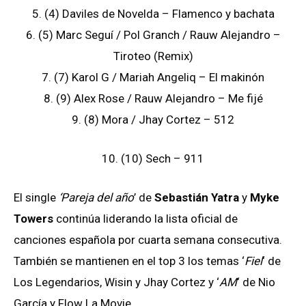
5. (4) Daviles de Novelda – Flamenco y bachata
6. (5) Marc Seguí / Pol Granch / Rauw Alejandro –
Tiroteo (Remix)
7. (7) Karol G / Mariah Angeliq – El makinón
8. (9) Alex Rose / Rauw Alejandro – Me fijé
9. (8) Mora / Jhay Cortez – 512
10. (10) Sech – 911
El single
‘Pareja del año
’ de
Sebastián Yatra
y
Myke
Towers
continúa liderando la lista oficial de
canciones española por cuarta semana consecutiva.
También se mantienen en el top 3 los temas ‘
Fiel
‘ de
Los Legendarios, Wisin y Jhay Cortez y ‘
AM
‘ de Nio
García y Flow La Movie.