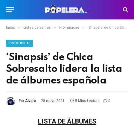
»
»
»
Inicio
Listas de ventas
Promusicae
‘Sinapsis’ de Chica Sobresalto lidera la lista de álbumes española
PROMUSICAE
‘Sinapsis’ de Chica
Sobresalto lidera la lista
de álbumes española
Por
Álvaro
28 mayo 2021
5 Mins Lectura
0
LISTA DE ÁLBUMES