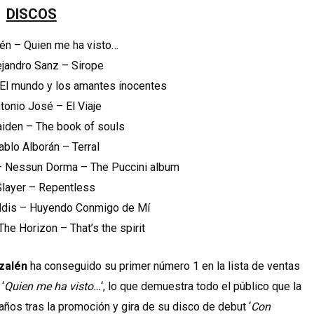
DISCOS
lén – Quien me ha visto…
lejandro Sanz – Sirope
 El mundo y los amantes inocentes
ntonio José – El Viaje
Maiden – The book of souls
Pablo Alborán – Terral
– Nessun Dorma – The Puccini album
 Slayer – Repentless
ipaldis – Huyendo Conmigo de Mí
The Horizon – That’s the spirit
zalén
ha conseguido su primer número 1 en la lista de ventas
‘
Quien me ha visto…
‘, lo que demuestra todo el público que la
años tras la promoción y gira de su disco de debut ‘
Con