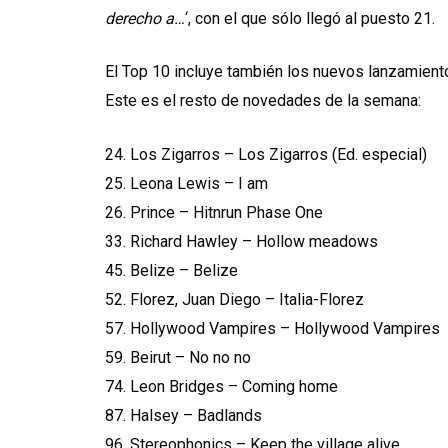
derecho a…
‘, con el que sólo llegó al puesto 21.
El Top 10 incluye también los nuevos lanzamien
Este es el resto de novedades de la semana:
24. Los Zigarros – Los Zigarros (Ed. especial)
25. Leona Lewis – I am
26. Prince – Hitnrun Phase One
33. Richard Hawley – Hollow meadows
45. Belize – Belize
52. Florez, Juan Diego – Italia-Florez
57. Hollywood Vampires – Hollywood Vampires
59. Beirut – No no no
74. Leon Bridges – Coming home
87. Halsey – Badlands
96. Stereophonics – Keep the village alive