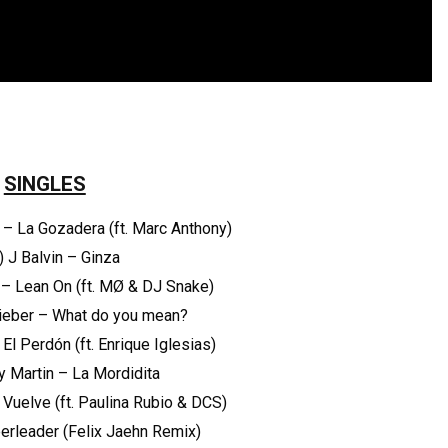
SINGLES
 – La Gozadera (ft. Marc Anthony)
2) J Balvin – Ginza
r – Lean On (ft. MØ & DJ Snake)
 Bieber – What do you mean?
 El Perdón (ft. Enrique Iglesias)
ky Martin – La Mordidita
 Vuelve (ft. Paulina Rubio & DCS)
eerleader (Felix Jaehn Remix)