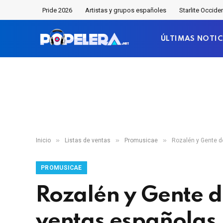
Pride 2026
Artistas y grupos españoles
Starlite Occide
ÚLTIMAS NOTIC
»
»
»
Inicio
Listas de ventas
Promusicae
Rozalén y Gente de
PROMUSICAE
Rozalén y Gente de
ventas españolas