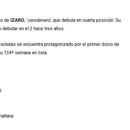
sco de
IZARO
, ‘
cerodenero
‘, que debuta en cuarta posición. Su
 debutar en el 2 hace tres años.
bsolutas se encuentra protagonizado por el primer disco de
su 134ª semana en lista.
l
 mañana