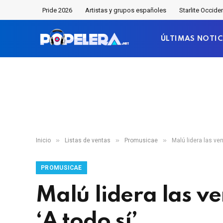
Pride 2026
Artistas y grupos españoles
Starlite Occide
ÚLTIMAS NOTIC
»
»
»
Inicio
Listas de ventas
Promusicae
Malú lidera las ve
PROMUSICAE
Malú lidera las v
‘A todo sí’