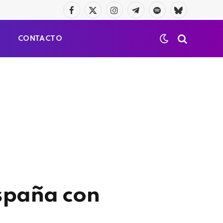
Facebook
X
Instagram
Telegrama
Spotify
Bluesky
(Twitter)
S
CONTACTO
España con