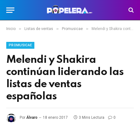
»
»
»
Inicio
Listas de ventas
Promusicae
Melendi y Shakira continúan liderando las listas de ventas españolas
PROMUSICAE
Melendi y Shakira
continúan liderando las
listas de ventas
españolas
Por
Álvaro
18 enero 2017
3 Mins Lectura
0