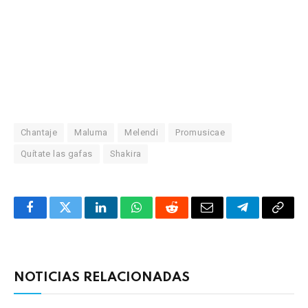
Chantaje
Maluma
Melendi
Promusicae
Quítate las gafas
Shakira
Facebook
Twitter
LinkedIn
WhatsApp
Reddit
Correo
Telegrama
Copia
electrónico
enlac
NOTICIAS RELACIONADAS