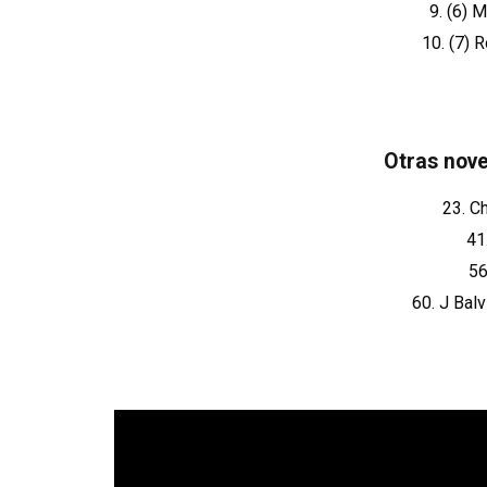
9. (6)
10. (7) 
Otras nov
23. C
41
56
60. J Bal