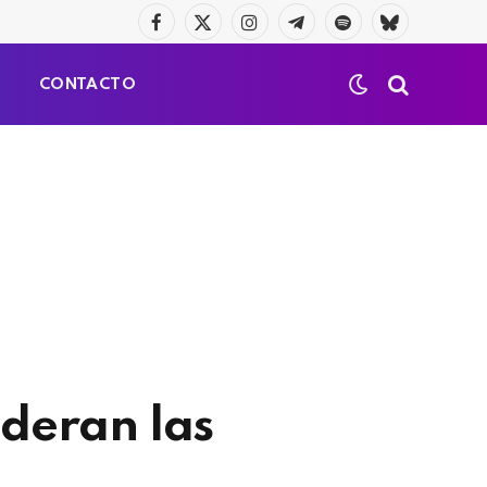
Facebook
X
Instagram
Telegrama
Spotify
Bluesky
(Twitter)
S
CONTACTO
ideran las