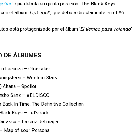
ection’
,
que debuta en quinta posición.
The Black Keys
con el álbum ‘
Let’s rock
’, que debuta directamente en el #6.
tas está protagonizado por el álbum ‘
El tiempo pasa volando’
A DE ÁLBUMES
alia Lacunza – Otras alas
Springsteen – Western Stars
4) Aitana – Spoiler
ejandro Sanz – #ELDISCO
 Back In Time: The Definitive Collection
 Black Keys – Let’s rock
Carrasco – La cruz del mapa
 – Map of soul: Persona