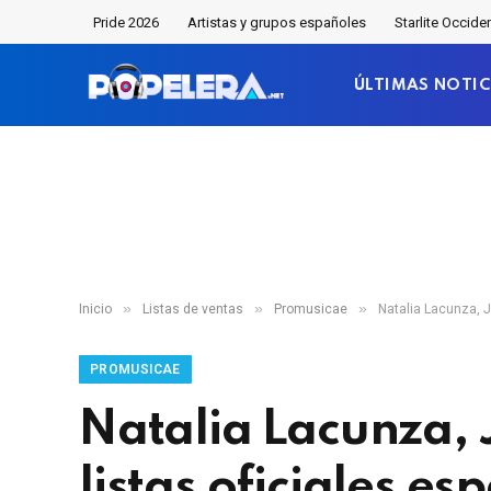
Pride 2026
Artistas y grupos españoles
Starlite Occide
ÚLTIMAS NOTIC
»
»
»
Inicio
Listas de ventas
Promusicae
Natalia Lacunza, J
PROMUSICAE
Natalia Lacunza, J
listas oficiales es