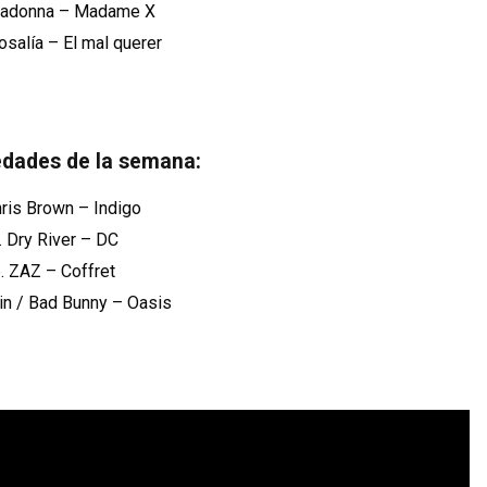
 Madonna – Madame X
Rosalía – El mal querer
edades de la semana:
hris Brown – Indigo
. Dry River – DC
. ZAZ – Coffret
vin / Bad Bunny – Oasis