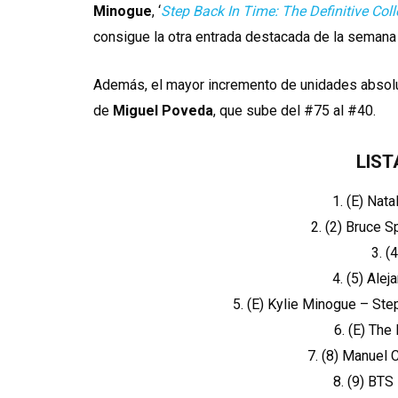
Minogue
, ‘
Step Back In Time: The Definitive Coll
consigue la otra entrada destacada de la semana 
Además, el mayor incremento de unidades absolu
de
Miguel Poveda
, que sube del #75 al #40.
LIST
1. (E) Nat
2. (2) Bruce 
3. (
4. (5) Al
5. (E) Kylie Minogue – Step
6. (E) The
7. (8) Manuel 
8. (9) BTS