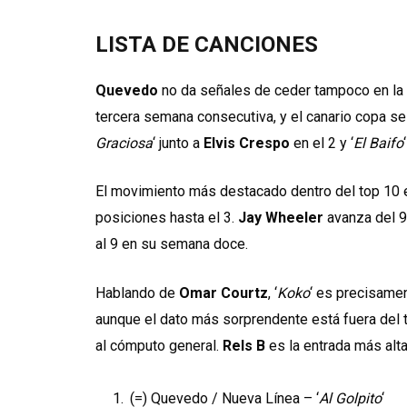
LISTA DE CANCIONES
Quevedo
no da señales de ceder tampoco en la l
tercera semana consecutiva, y el canario copa se
Graciosa
‘ junto a
Elvis Crespo
en el 2 y ‘
El Baifo
El movimiento más destacado dentro del top 10 e
posiciones hasta el 3.
Jay Wheeler
avanza del 9 
al 9 en su semana doce.
Hablando de
Omar Courtz
, ‘
Koko
‘ es precisamen
aunque el dato más sorprendente está fuera del t
al cómputo general.
Rels B
es la entrada más alta
(=) Quevedo / Nueva Línea – ‘
Al Golpito
‘