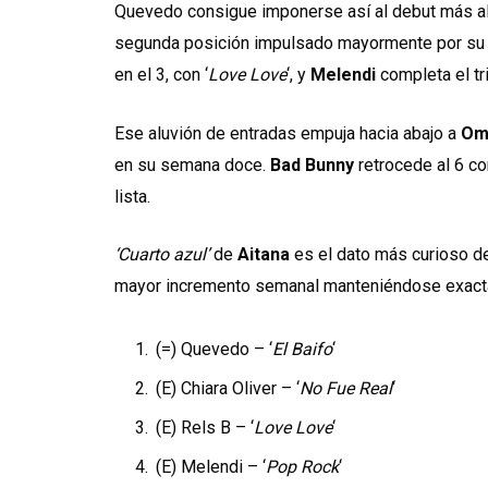
Quevedo consigue imponerse así al debut más alt
segunda posición impulsado mayormente por su b
en el 3, con ‘
Love Love
‘, y
Melendi
completa el tr
Ese aluvión de entradas empuja hacia abajo a
Om
en su semana doce.
Bad Bunny
retrocede al 6 co
lista.
‘Cuarto azul’
de
Aitana
es el dato más curioso de
mayor incremento semanal manteniéndose exacta
(=) Quevedo – ‘
El Baifo
‘
(E) Chiara Oliver – ‘
No Fue Real
‘
(E) Rels B – ‘
Love Love
‘
(E) Melendi – ‘
Pop Rock
‘