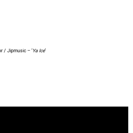
r / Jipmusic – ‘
Ya Ice
‘