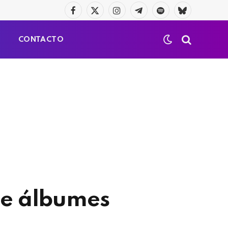
Facebook
X
Instagram
Telegrama
Spotify
Bluesky
(Twitter)
S
CONTACTO
de álbumes