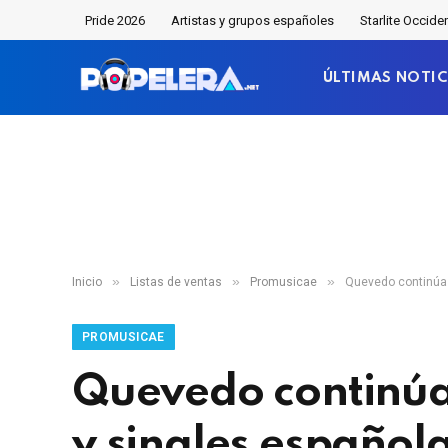
Pride 2026
Artistas y grupos españoles
Starlite Occide
ÚLTIMAS NOTIC
»
»
»
Inicio
Listas de ventas
Promusicae
Quevedo continúa 
PROMUSICAE
Quevedo continúa 
y singles español