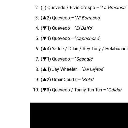
(=) Quevedo / Elvis Crespo – ‘
La Graciosa
‘
(▲2) Quevedo – ‘
Ni Borracho
‘
(▼1) Quevedo – ‘
El Baifo
‘
(▼1) Quevedo – ‘
Caprichoso
‘
(▲4) Ya Ice / Dilan / Rey Tony / Helabusado
(▼1) Quevedo – ‘
Scandic
‘
(▲1) Jay Wheeler – ‘
De Lejitos
‘
(▲2) Omar Courtz – ‘
Koko
‘
(▼3) Quevedo / Tonny Tun Tun – ‘
Gáldar
‘