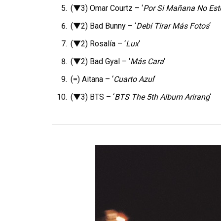
(▼3) Omar Courtz – ‘
Por Si Mañana No Est
(▼2) Bad Bunny – ‘
Debí Tirar Más Fotos
‘
(▼2) Rosalía – ‘
Lux
‘
(▼2) Bad Gyal – ‘
Más Cara
‘
(=) Aitana – ‘
Cuarto Azul
‘
(▼3) BTS – ‘
BTS The 5th Album Arirang
‘