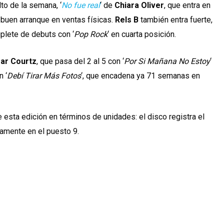
o de la semana, ‘
No fue real
‘ de
Chiara Oliver
, que entra en
uen arranque en ventas físicas.
Rels B
también entra fuerte,
iplete de debuts con ‘
Pop Rock
‘ en cuarta posición.
ar Courtz
, que pasa del 2 al 5 con ‘
Por Si Mañana No Estoy
‘
n ‘
Debí Tirar Más Fotos
‘, que encadena ya 71 semanas en
 esta edición en términos de unidades: el disco registra el
mente en el puesto 9.