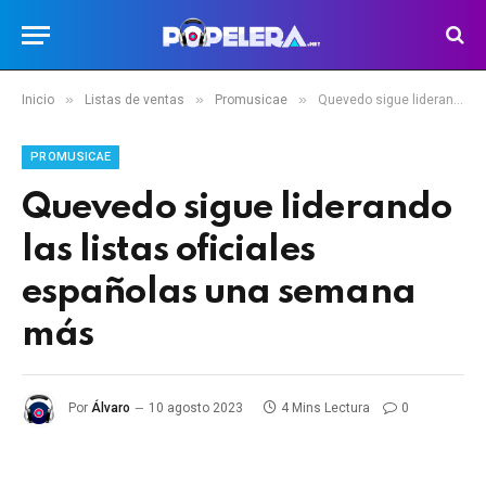
»
»
»
Inicio
Listas de ventas
Promusicae
Quevedo sigue liderando las listas oficiales españolas una semana más
PROMUSICAE
Quevedo sigue liderando
las listas oficiales
españolas una semana
más
Por
Álvaro
10 agosto 2023
4 Mins Lectura
0