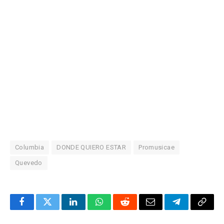
Columbia
DONDE QUIERO ESTAR
Promusicae
Quevedo
Facebook
Twitter
LinkedIn
WhatsApp
Reddit
Correo
Telegrama
Copia