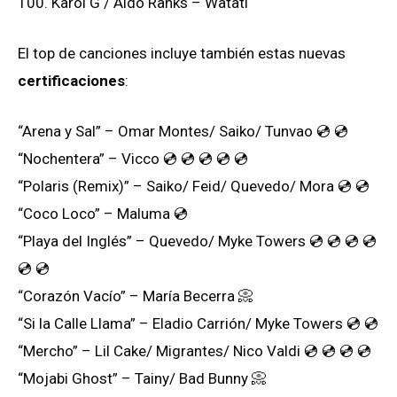
100. Karol G / Aldo Ranks – Watati
El top de canciones incluye también estas nuevas
certificaciones
:
“Arena y Sal” – Omar Montes/ Saiko/ Tunvao 💿 💿
“Nochentera” – Vicco 💿 💿 💿 💿 💿
“Polaris (Remix)” – Saiko/ Feid/ Quevedo/ Mora 💿 💿
“Coco Loco” – Maluma 💿
“Playa del Inglés” – Quevedo/ Myke Towers 💿 💿 💿 💿
💿 💿
“Corazón Vacío” – María Becerra 📀
“Si la Calle Llama” – Eladio Carrión/ Myke Towers 💿 💿
“Mercho” – Lil Cake/ Migrantes/ Nico Valdi 💿 💿 💿 💿
“Mojabi Ghost” – Tainy/ Bad Bunny 📀