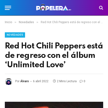
»
»
Inicio
Novedades
Red Hot Chili Peppers está de regreso con el álbum ‘Unlimited Love’
NOVEDADES
Red Hot Chili Peppers está
de regreso con el álbum
‘Unlimited Love’
Por
Álvaro
6 abril 2022
2 Mins Lectura
0