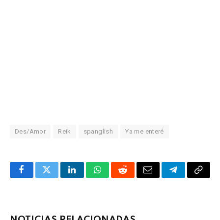
Des/Amor
Reik
spanglish
Ya me enteré
Facebook
Twitter
LinkedIn
WhatsApp
Reddit
Correo
Telegrama
Copia
electrónico
enlac
NOTICIAS RELACIONADAS