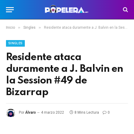
»
»
Inicio
Singles
Residente ataca duramente a J. Balvin en la Session #49 de Bizarrap
SINGLES
Residente ataca
duramente a J. Balvin en
la Session #49 de
Bizarrap
Por
Álvaro
4 marzo 2022
8 Mins Lectura
0