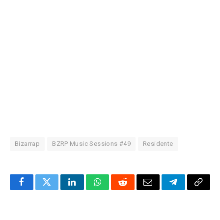
Bizarrap
BZRP Music Sessions #49
Residente
Facebook
Twitter
LinkedIn
WhatsApp
Reddit
Correo
Telegrama
Copia
electrónico
enlac